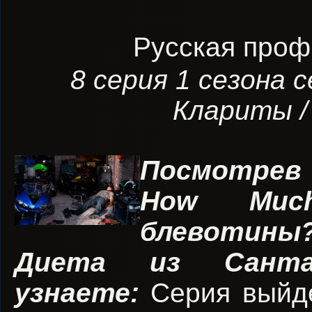
Русская проф.
8 серия 1 сезона 
Клариты / 
Посмотрев
How Muc
блевотины?
Диета из Санта
узнаете:
Серия выйде