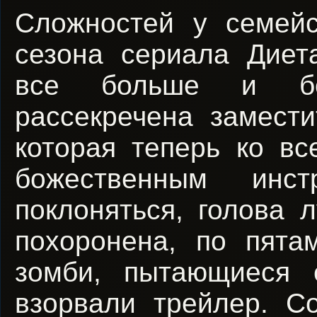
Сложностей у семей
сезона сериала Диет
все больше и бо
рассекречена замест
которая теперь ко в
божественным инс
поклоняться, голова 
похоронена, по пят
зомби, пытающиеся 
взорвали трейлер. С