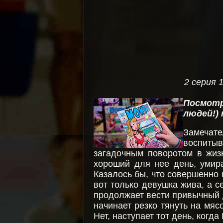
2 серия 
Посмотр
людей!)
Замечате
воспитыв
загадочным поворотом в жиз
хороший для нее день, умира
Казалось бы, что совершенно н
вот только девушка жива, а с
продолжает вести привычный д
начинает резко тянуть на мясо
Нет, наступает тот день, ког