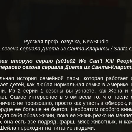
Русская проф. озвучка, NewStudio
1 сезона сериала Диета из Санта-Клариты / Santa Cla
ев вторую серию (s01e02 We Can't Kill Peop
 первого сезона сериала Диета из Санта-Кларит
льная история семейной пары, которая работает 
ает детей, как любая нормальная семья в Америке. 
ни. Из 2 серии 1 сезоны вы узнаете, как Жена и 
ет. Самое интересное в этом всем то, что после 
ичего не произошло, просто как упасть в обморок, и
ердце ее больше не бьется. Необратим особого вни
ля себя образ жизни, пока ее жизнь резко не меняет
, она есть все подряд, фарш, мясо животных, и каж
да Шейла переходит на питание людьми.